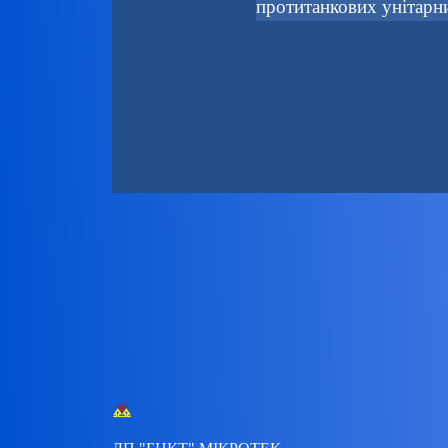
протитанкових унітарн